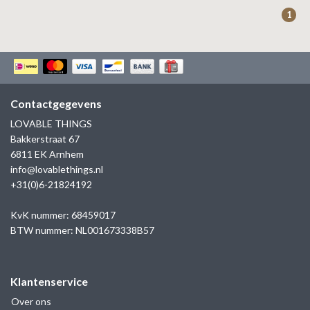
ZAG BIJOUX
1
LILLY
KAPTEN & SON
Contactgegevens
LOVABLE THINGS
Bakkerstraat 67
6811 EK Arnhem
info@lovablethings.nl
+31(0)6-21824192
KvK nummer: 68459017
BTW nummer: NL001673338B57
Klantenservice
Over ons