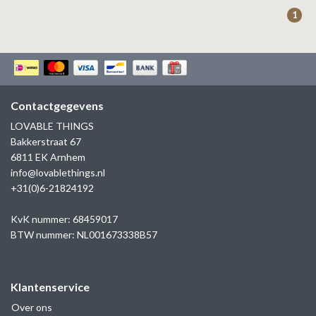
ZAG BIJOUX
1
LILLY
KAPTEN & SON
Contactgegevens
LOVABLE THINGS
Bakkerstraat 67
6811 EK Arnhem
info@lovablethings.nl
+31(0)6-21824192
KvK nummer: 68459017
BTW nummer: NL001673338B57
Klantenservice
Over ons