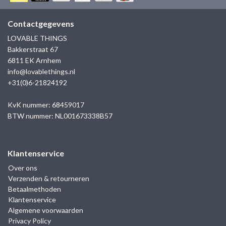
GOLD
SANJOYA
SER INTREPIDA | SS25
CADEAU MAN
BLOG
Contactgegevens
HORLOGE
GNOES
LOVABLE THINGS
CADEAUTJES TOT € 50
Bakkerstraat 67
SALE
YMALA
6811 EK Arnhem
CADEAUTJES TOT € 100
info@lovablethings.nl
REBEL & ROSE
+31(0)6-21824192
CADEAUTJES VANAF € 100
SILK | SALE
KvK nummer: 68459017
BTW nummer: NL001673338B57
JOSH
Klantenservice
KARMA
Over ons
Verzenden & retourneren
CAMPS & CAMPS
Betaalmethoden
Klantenservice
BERNICE
Algemene voorwaarden
Privacy Policy