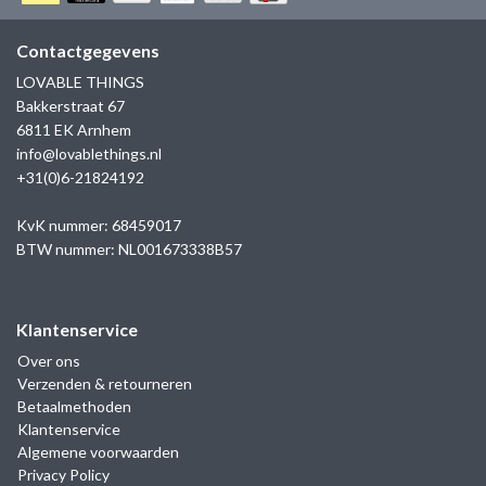
GOLD
SANJOYA
SER INTREPIDA | SS25
CADEAU MAN
BLOG
Contactgegevens
HORLOGE
GNOES
LOVABLE THINGS
CADEAUTJES TOT € 50
Bakkerstraat 67
SALE
YMALA
6811 EK Arnhem
CADEAUTJES TOT € 100
info@lovablethings.nl
REBEL & ROSE
+31(0)6-21824192
CADEAUTJES VANAF € 100
SILK | SALE
KvK nummer: 68459017
BTW nummer: NL001673338B57
JOSH
Klantenservice
KARMA
Over ons
Verzenden & retourneren
CAMPS & CAMPS
Betaalmethoden
Klantenservice
BERNICE
Algemene voorwaarden
Privacy Policy