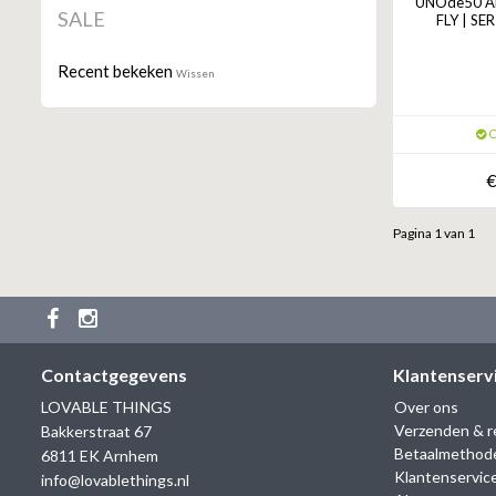
UNOde50 A
SALE
FLY | SE
Recent bekeken
Wissen
O
€
Pagina 1 van 1
Contactgegevens
Klantenserv
LOVABLE THINGS
Over ons
Verzenden & r
Bakkerstraat 67
Betaalmethod
6811 EK Arnhem
Klantenservic
info@lovablethings.nl