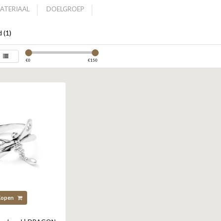
ATERIAAL
DOELGROEP
 (1)
€
0
€
150
Kopen