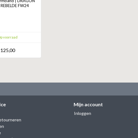
rmband | DRAGON
R REBELDE FW24
p voorraad
125,00
ice
Mijn account
Inloggen
etourneren
en
e