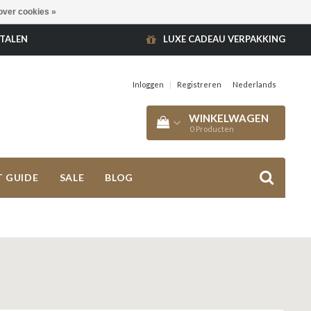
over cookies »
ETALEN
LUXE CADEAU VERPAKKING
Inloggen
|
Registreren
Nederlands
WINKELWAGEN
0
Producten
T GUIDE
SALE
BLOG