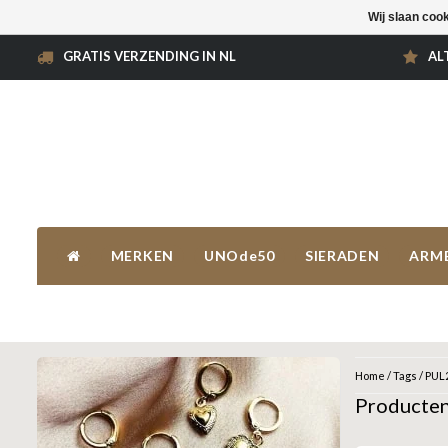
Wij slaan coo
GRATIS VERZENDING IN NL
AL
MERKEN
UNOde50
SIERADEN
ARM
Home
/
Tags
/
PUL
Producte