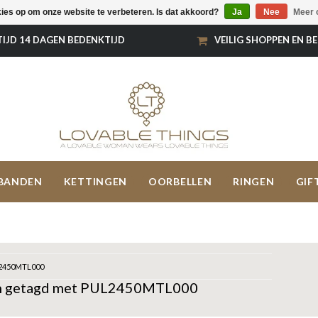
kies op om onze website te verbeteren. Is dat akkoord?
Ja
Nee
Meer 
TIJD 14 DAGEN BEDENKTIJD
VEILIG SHOPPEN EN B
BANDEN
KETTINGEN
OORBELLEN
RINGEN
GIF
2450MTL000
n getagd met PUL2450MTL000