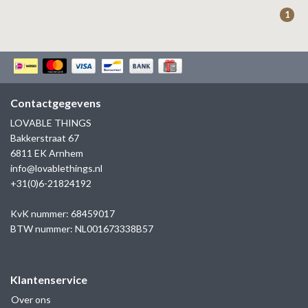
ZAG BIJOUX
1
LILLY
KAPTEN & SON
Contactgegevens
LOVABLE THINGS
Bakkerstraat 67
6811 EK Arnhem
info@lovablethings.nl
+31(0)6-21824192
KvK nummer: 68459017
BTW nummer: NL001673338B57
Klantenservice
Over ons