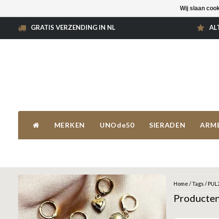
Wij slaan coo
GRATIS VERZENDING IN NL
AL
MERKEN
UNOde50
SIERADEN
ARM
Home
/
Tags
/
PUL
Producte