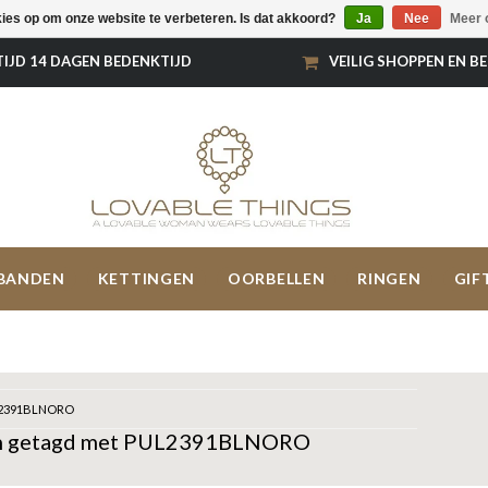
kies op om onze website te verbeteren. Is dat akkoord?
Ja
Nee
Meer 
TIJD 14 DAGEN BEDENKTIJD
VEILIG SHOPPEN EN B
BANDEN
KETTINGEN
OORBELLEN
RINGEN
GIF
2391BLNORO
n getagd met PUL2391BLNORO