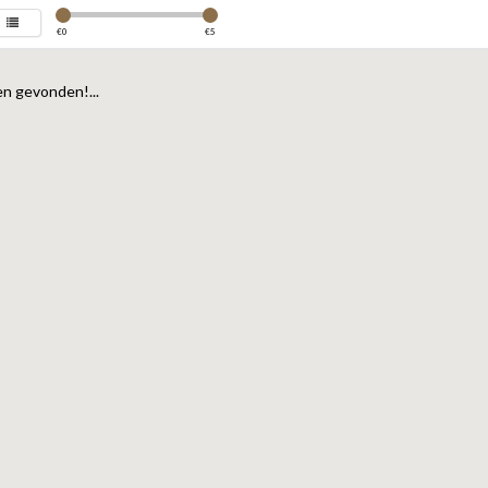
€
0
€
5
n gevonden!...