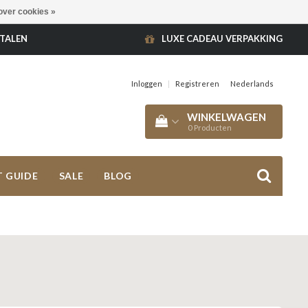
over cookies »
ETALEN
LUXE CADEAU VERPAKKING
Inloggen
|
Registreren
Nederlands
WINKELWAGEN
0
Producten
T GUIDE
SALE
BLOG