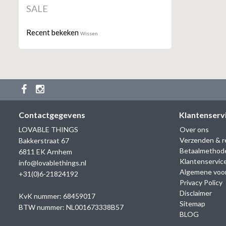
SALE
Recent bekeken
Wissen
Contactgegevens
Klantenserv
LOVABLE THINGS
Over ons
Verzenden & r
Bakkerstraat 67
Betaalmethod
6811 EK Arnhem
Klantenservic
info@lovablethings.nl
Algemene voo
+31(0)6-21824192
Privacy Policy
Disclaimer
KvK nummer: 68459017
Sitemap
BTW nummer: NL001673338B57
BLOG