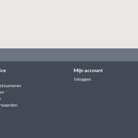
ice
Mijn account
Inloggen
etourneren
en
e
rwaarden