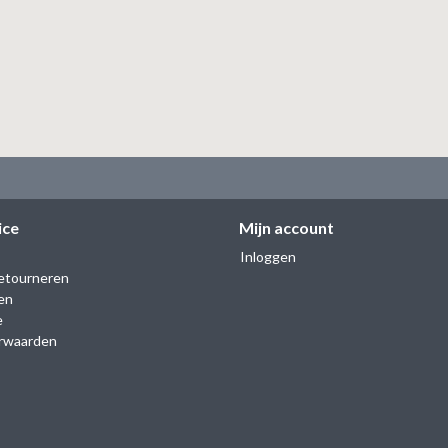
ice
Mijn account
Inloggen
etourneren
en
e
rwaarden