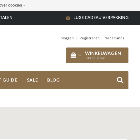
over cookies »
ETALEN
LUXE CADEAU VERPAKKING
Inloggen
|
Registreren
Nederlands
WINKELWAGEN
0
Producten
T GUIDE
SALE
BLOG