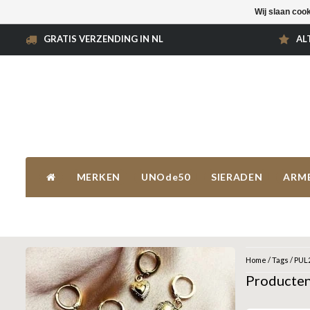
Wij slaan coo
GRATIS VERZENDING IN NL
AL
MERKEN
UNOde50
SIERADEN
ARM
Home
/
Tags
/
PUL
Producte