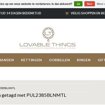
kies op om onze website te verbeteren. Is dat akkoord?
Ja
Nee
Meer 
TIJD 14 DAGEN BEDENKTIJD
VEILIG SHOPPEN EN B
BANDEN
KETTINGEN
OORBELLEN
RINGEN
GIF
2385BLNMTL
n getagd met PUL2385BLNMTL