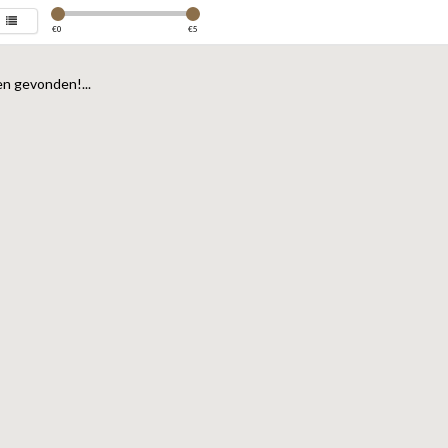
€
0
€
5
n gevonden!...