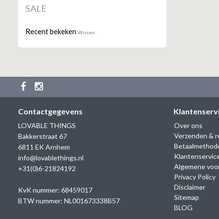
SALE
Recent bekeken
Wissen
Contactgegevens
Klantenserv
LOVABLE THINGS
Over ons
Verzenden & r
Bakkerstraat 67
Betaalmethod
6811 EK Arnhem
Klantenservic
info@lovablethings.nl
Algemene voo
+31(0)6-21824192
Privacy Policy
Disclaimer
KvK nummer: 68459017
Sitemap
BTW nummer: NL001673338B57
BLOG