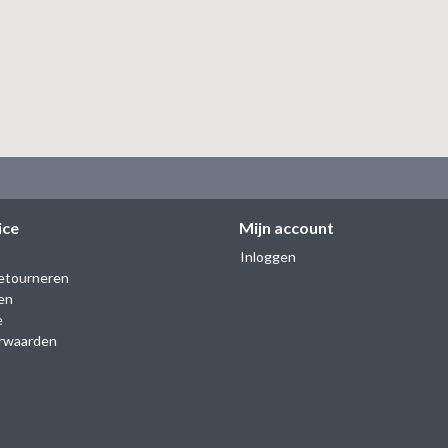
ice
Mijn account
Inloggen
etourneren
en
e
rwaarden