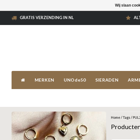
Wij slaan coo
GRATIS VERZENDING IN NL
AL
MERKEN
UNOde50
SIERADEN
ARM
Home
/
Tags
/
PUL
Producte