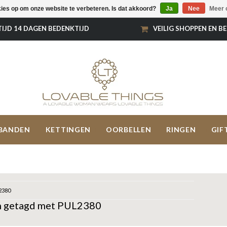
kies op om onze website te verbeteren. Is dat akkoord?
Ja
Nee
Meer 
TIJD 14 DAGEN BEDENKTIJD
VEILIG SHOPPEN EN B
BANDEN
KETTINGEN
OORBELLEN
RINGEN
GIF
2380
n getagd met PUL2380