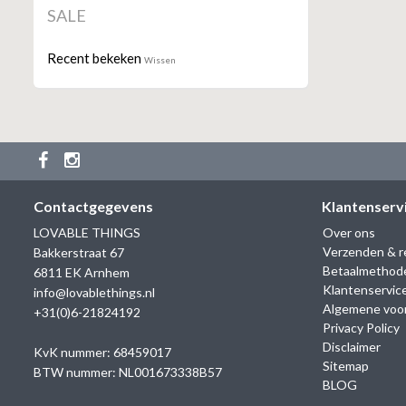
SALE
Recent bekeken
Wissen
Contactgegevens
Klantenserv
LOVABLE THINGS
Over ons
Verzenden & r
Bakkerstraat 67
Betaalmethod
6811 EK Arnhem
Klantenservic
info@lovablethings.nl
Algemene voo
+31(0)6-21824192
Privacy Policy
Disclaimer
KvK nummer: 68459017
Sitemap
BTW nummer: NL001673338B57
BLOG