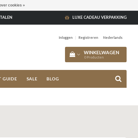
over cookies »
ETALEN
LUXE CADEAU VERPAKKING
Inloggen
|
Registreren
Nederlands
WINKELWAGEN
0
Producten
T GUIDE
SALE
BLOG