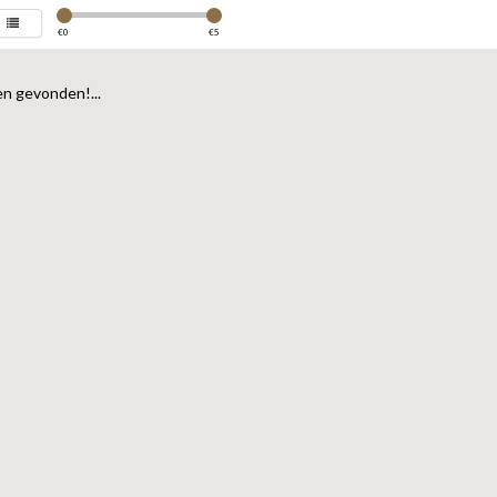
€
0
€
5
n gevonden!...