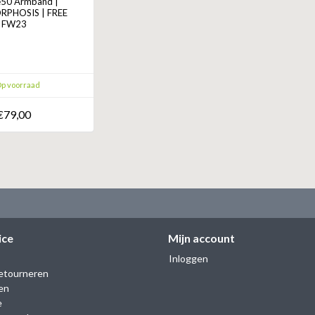
50 Armband |
PHOSIS | FREE
FW23
p voorraad
€79,00
ice
Mijn account
Inloggen
etourneren
en
e