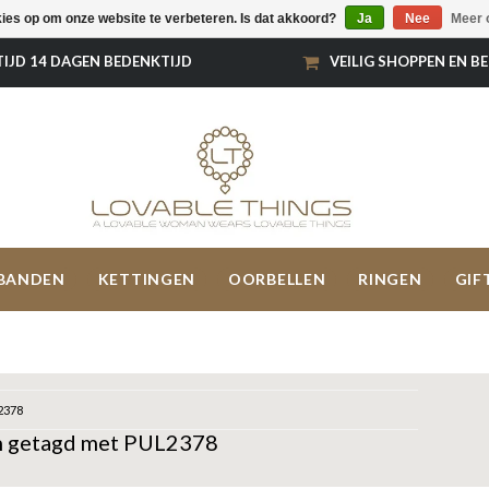
kies op om onze website te verbeteren. Is dat akkoord?
Ja
Nee
Meer 
TIJD 14 DAGEN BEDENKTIJD
VEILIG SHOPPEN EN B
BANDEN
KETTINGEN
OORBELLEN
RINGEN
GIF
2378
n getagd met PUL2378