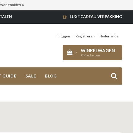
over cookies »
ETALEN
LUXE CADEAU VERPAKKING
Inloggen
|
Registreren
Nederlands
WINKELWAGEN
0
Producten
T GUIDE
SALE
BLOG