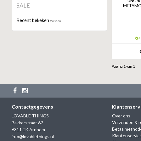
UNOde
SALE
METAMOR
Recent bekeken
Wissen
O
Pagina 1 van 1
Contactgegevens
Klantenserv
LOVABLE THINGS
Over ons
Verzenden & r
Bakkerstraat 67
Betaalmethod
6811 EK Arnhem
Klantenservic
info@lovablethings.nl