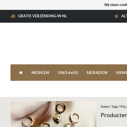
Wij slaan coo
GRATIS VERZENDING IN NL
AL
MERKEN
UNOde50
SIERADEN
ARM
Home
/
Tags
/
PUL
Producte