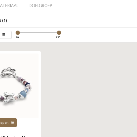
ATERIAAL
DOELGROEP
 (1)
€
0
€
80
Kopen