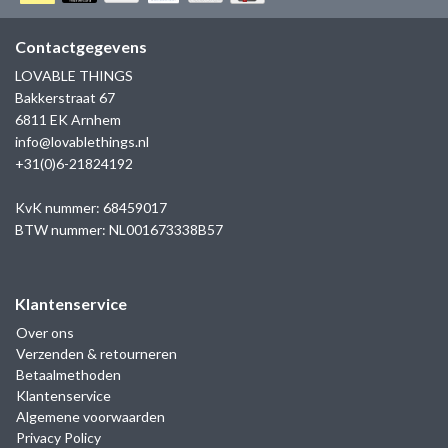
GOLD
SANJOYA
SER INTREPIDA | SS25
CADEAU MAN
BLOG
Contactgegevens
HORLOGE
GNOES
LOVABLE THINGS
CADEAUTJES TOT € 50
Bakkerstraat 67
SALE
YMALA
6811 EK Arnhem
CADEAUTJES TOT € 100
info@lovablethings.nl
REBEL & ROSE
+31(0)6-21824192
CADEAUTJES VANAF € 100
SILK | SALE
KvK nummer: 68459017
BTW nummer: NL001673338B57
JOSH
Klantenservice
KARMA
Over ons
Verzenden & retourneren
CAMPS & CAMPS
Betaalmethoden
Klantenservice
BERNICE
Algemene voorwaarden
Privacy Policy