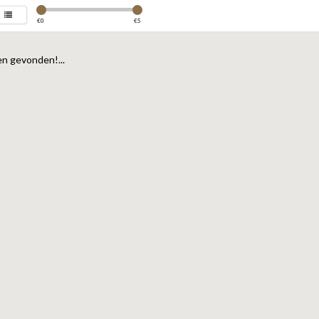
€
0
€
5
n gevonden!...