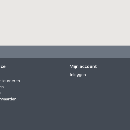
ice
Mijn account
Inloggen
etourneren
en
e
rwaarden