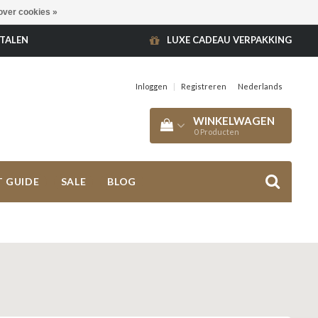
over cookies »
ETALEN
LUXE CADEAU VERPAKKING
Inloggen
|
Registreren
Nederlands
WINKELWAGEN
0
Producten
T GUIDE
SALE
BLOG