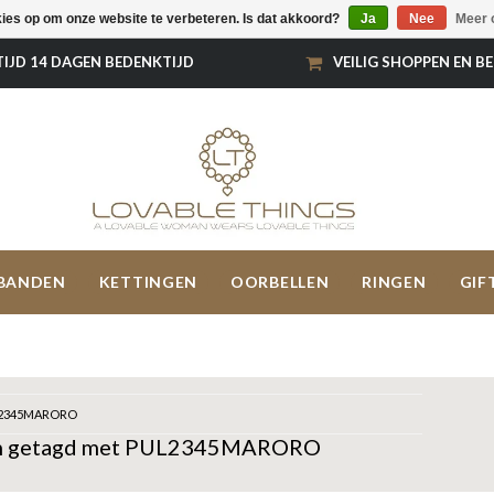
kies op om onze website te verbeteren. Is dat akkoord?
Ja
Nee
Meer 
TIJD 14 DAGEN BEDENKTIJD
VEILIG SHOPPEN EN B
BANDEN
KETTINGEN
OORBELLEN
RINGEN
GIF
2345MARORO
n getagd met PUL2345MARORO