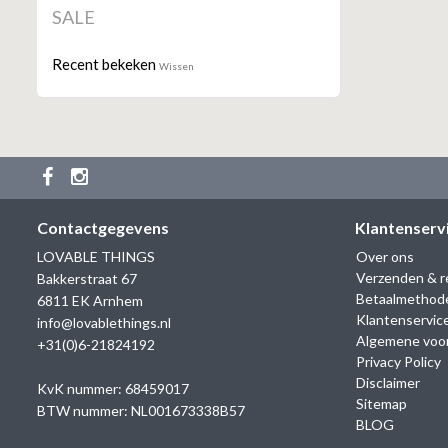
SALE
Recent bekeken
Wissen
Contactgegevens
Klantenserv
LOVABLE THINGS
Over ons
Verzenden & r
Bakkerstraat 67
Betaalmethod
6811 EK Arnhem
Klantenservic
info@lovablethings.nl
Algemene voo
+31(0)6-21824192
Privacy Policy
Disclaimer
KvK nummer: 68459017
Sitemap
BTW nummer: NL001673338B57
BLOG