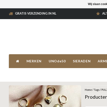
Wij slaan coo
GRATIS VERZENDING IN NL
AL
MERKEN
UNOde50
SIERADEN
ARM
Home
/
Tags
/
PUL
Producte