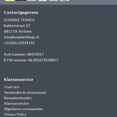
GOLD
SANJOYA
SER INTREPIDA | SS25
CADEAU MAN
BLOG
Contactgegevens
HORLOGE
GNOES
LOVABLE THINGS
CADEAUTJES TOT € 50
Bakkerstraat 67
SALE
YMALA
6811 EK Arnhem
CADEAUTJES TOT € 100
info@lovablethings.nl
REBEL & ROSE
+31(0)6-21824192
CADEAUTJES VANAF € 100
SILK | SALE
KvK nummer: 68459017
BTW nummer: NL001673338B57
JOSH
Klantenservice
KARMA
Over ons
Verzenden & retourneren
CAMPS & CAMPS
Betaalmethoden
Klantenservice
BERNICE
Algemene voorwaarden
Privacy Policy