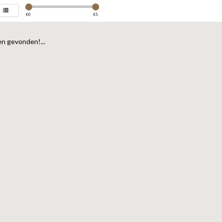
€
0
€
5
n gevonden!...