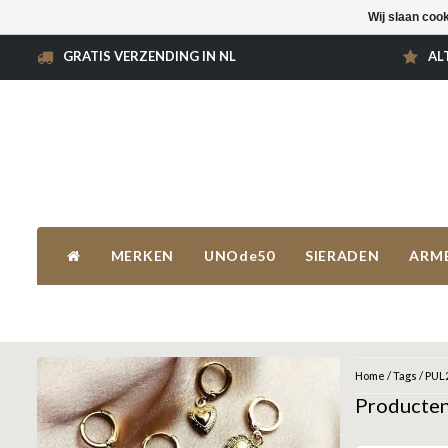
Wij slaan coo
GRATIS VERZENDING IN NL
AL
MERKEN
UNOde50
SIERADEN
ARM
Home
/
Tags
/
PUL
Producte