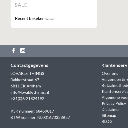
SALE
Recent bekeken
Wissen
Contactgegevens
Klantenserv
LOVABLE THINGS
Over ons
Verzenden & r
Bakkerstraat 67
Betaalmethod
6811 EK Arnhem
Klantenservic
info@lovablethings.nl
Algemene voo
+31(0)6-21824192
Privacy Policy
Disclaimer
KvK nummer: 68459017
Sitemap
BTW nummer: NL001673338B57
BLOG