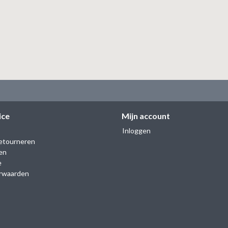
ice
Mijn account
Inloggen
etourneren
en
e
rwaarden