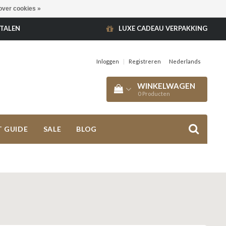
over cookies »
ETALEN
LUXE CADEAU VERPAKKING
Inloggen
|
Registreren
Nederlands
WINKELWAGEN
0
Producten
T GUIDE
SALE
BLOG