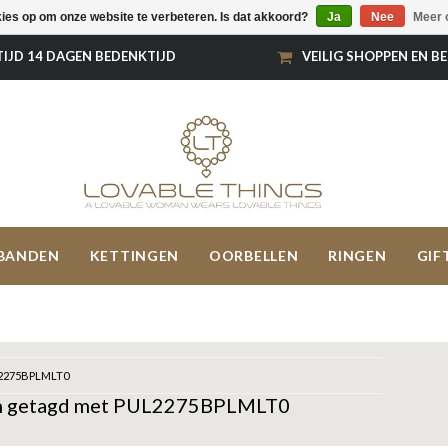
kies op om onze website te verbeteren. Is dat akkoord?
Ja
Nee
Meer 
TIJD 14 DAGEN BEDENKTIJD
VEILIG SHOPPEN EN B
BANDEN
KETTINGEN
OORBELLEN
RINGEN
GIF
2275BPLMLT0
n getagd met PUL2275BPLMLT0