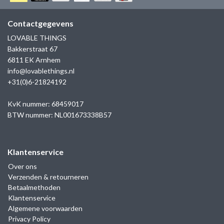
GOLD
SANJOYA
SER INTREPIDA | SS25
CADEAU MAN
BLOG
Contactgegevens
HORLOGE
GNOES
LOVABLE THINGS
CADEAUTJES TOT € 50
Bakkerstraat 67
SALE
YMALA
6811 EK Arnhem
CADEAUTJES TOT € 100
info@lovablethings.nl
REBEL & ROSE
+31(0)6-21824192
CADEAUTJES VANAF € 100
SILK | SALE
KvK nummer: 68459017
BTW nummer: NL001673338B57
JOSH
Klantenservice
KARMA
Over ons
Verzenden & retourneren
CAMPS & CAMPS
Betaalmethoden
Klantenservice
BERNICE
Algemene voorwaarden
Privacy Policy