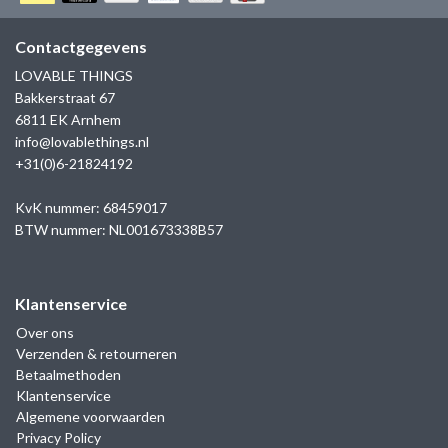
GOLD
SANJOYA
SER INTREPIDA | SS25
CADEAU MAN
BLOG
Contactgegevens
HORLOGE
GNOES
LOVABLE THINGS
CADEAUTJES TOT € 50
Bakkerstraat 67
SALE
YMALA
6811 EK Arnhem
CADEAUTJES TOT € 100
info@lovablethings.nl
REBEL & ROSE
+31(0)6-21824192
CADEAUTJES VANAF € 100
SILK | SALE
KvK nummer: 68459017
BTW nummer: NL001673338B57
JOSH
Klantenservice
KARMA
Over ons
Verzenden & retourneren
CAMPS & CAMPS
Betaalmethoden
Klantenservice
BERNICE
Algemene voorwaarden
Privacy Policy