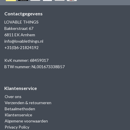
GOLD
SANJOYA
SER INTREPIDA | SS25
CADEAU MAN
BLOG
Contactgegevens
HORLOGE
GNOES
LOVABLE THINGS
CADEAUTJES TOT € 50
Bakkerstraat 67
SALE
YMALA
6811 EK Arnhem
CADEAUTJES TOT € 100
info@lovablethings.nl
REBEL & ROSE
+31(0)6-21824192
CADEAUTJES VANAF € 100
SILK | SALE
KvK nummer: 68459017
BTW nummer: NL001673338B57
JOSH
Klantenservice
KARMA
Over ons
Verzenden & retourneren
CAMPS & CAMPS
Betaalmethoden
Klantenservice
BERNICE
Algemene voorwaarden
Privacy Policy