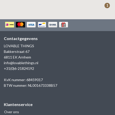
ZAG BIJOUX
1
LILLY
KAPTEN & SON
Contactgegevens
LOVABLE THINGS
Bakkerstraat 67
6811 EK Arnhem
info@lovablethings.nl
+31(0)6-21824192
KvK nummer: 68459017
BTW nummer: NL001673338B57
Klantenservice
Over ons