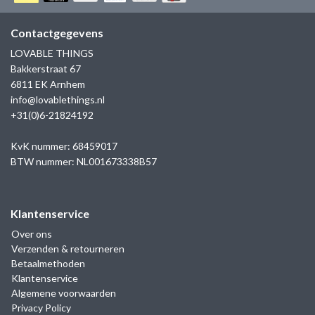
GOLD
SANJOYA
SER INTREPIDA | SS25
CADEAU MAN
BLOG
Contactgegevens
HORLOGE
GNOES
LOVABLE THINGS
CADEAUTJES TOT € 50
Bakkerstraat 67
SALE
YMALA
6811 EK Arnhem
CADEAUTJES TOT € 100
info@lovablethings.nl
REBEL & ROSE
+31(0)6-21824192
CADEAUTJES VANAF € 100
SILK | SALE
KvK nummer: 68459017
BTW nummer: NL001673338B57
JOSH
Klantenservice
KARMA
Over ons
Verzenden & retourneren
CAMPS & CAMPS
Betaalmethoden
Klantenservice
BERNICE
Algemene voorwaarden
Privacy Policy