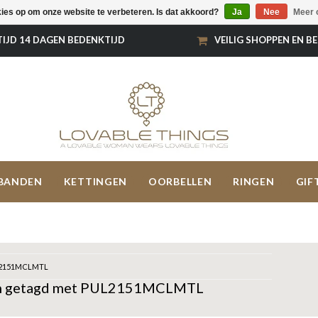
kies op om onze website te verbeteren. Is dat akkoord?
Ja
Nee
Meer 
TIJD 14 DAGEN BEDENKTIJD
VEILIG SHOPPEN EN B
BANDEN
KETTINGEN
OORBELLEN
RINGEN
GIF
2151MCLMTL
n getagd met PUL2151MCLMTL