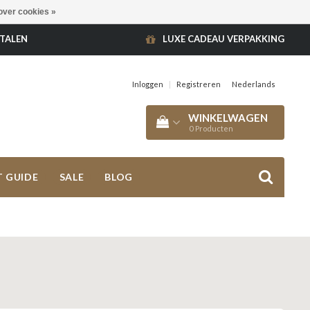
over cookies »
ETALEN
LUXE CADEAU VERPAKKING
Inloggen
|
Registreren
Nederlands
WINKELWAGEN
0
Producten
T GUIDE
SALE
BLOG