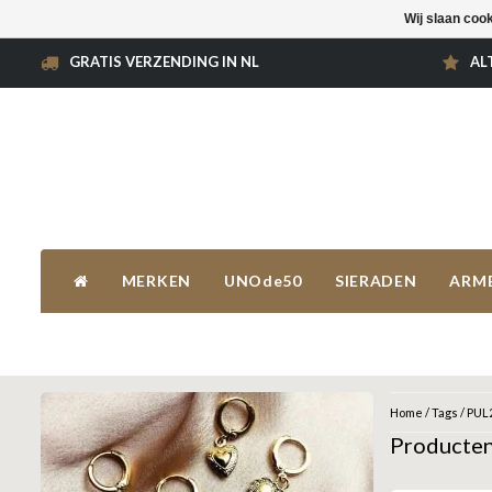
Wij slaan coo
GRATIS VERZENDING IN NL
AL
MERKEN
UNOde50
SIERADEN
ARM
Home
/
Tags
/
PUL
Producte