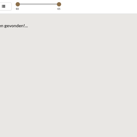
€
0
€
5
n gevonden!...