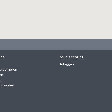
ice
Mijn account
Inloggen
etourneren
en
e
rwaarden