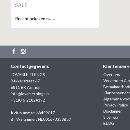
SALE
Recent bekeken
Wissen
Contactgegevens
Klantenserv
LOVABLE THINGS
Over ons
Verzenden & r
Bakkerstraat 67
Betaalmethod
6811 EK Arnhem
Klantenservic
info@lovablethings.nl
Algemene voo
+31(0)6-21824192
Privacy Policy
Disclaimer
KvK nummer: 68459017
Sitemap
BTW nummer: NL001673338B57
BLOG