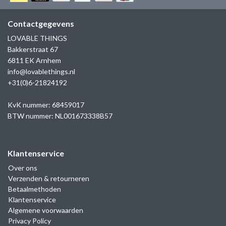
GOLD
SANJOYA
SER INTREPIDA | SS25
CADEAU MAN
BLOG
Contactgegevens
HORLOGE
GNOES
LOVABLE THINGS
CADEAUTJES TOT € 50
Bakkerstraat 67
SALE
YMALA
6811 EK Arnhem
CADEAUTJES TOT € 100
info@lovablethings.nl
REBEL & ROSE
+31(0)6-21824192
CADEAUTJES VANAF € 100
SILK | SALE
KvK nummer: 68459017
BTW nummer: NL001673338B57
JOSH
Klantenservice
KARMA
Over ons
Verzenden & retourneren
CAMPS & CAMPS
Betaalmethoden
Klantenservice
BERNICE
Algemene voorwaarden
Privacy Policy