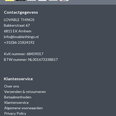
GOLD
SANJOYA
SER INTREPIDA | SS25
CADEAU MAN
BLOG
Contactgegevens
HORLOGE
GNOES
LOVABLE THINGS
CADEAUTJES TOT € 50
Bakkerstraat 67
SALE
YMALA
6811 EK Arnhem
CADEAUTJES TOT € 100
info@lovablethings.nl
REBEL & ROSE
+31(0)6-21824192
CADEAUTJES VANAF € 100
SILK | SALE
KvK nummer: 68459017
BTW nummer: NL001673338B57
JOSH
Klantenservice
KARMA
Over ons
Verzenden & retourneren
CAMPS & CAMPS
Betaalmethoden
Klantenservice
BERNICE
Algemene voorwaarden
Privacy Policy