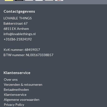
GOLD
SANJOYA
SER INTREPIDA | SS25
CADEAU MAN
BLOG
Contactgegevens
HORLOGE
GNOES
LOVABLE THINGS
CADEAUTJES TOT € 50
Bakkerstraat 67
SALE
YMALA
6811 EK Arnhem
CADEAUTJES TOT € 100
info@lovablethings.nl
REBEL & ROSE
+31(0)6-21824192
CADEAUTJES VANAF € 100
SILK | SALE
KvK nummer: 68459017
BTW nummer: NL001673338B57
JOSH
Klantenservice
KARMA
Over ons
Verzenden & retourneren
CAMPS & CAMPS
Betaalmethoden
Klantenservice
BERNICE
Algemene voorwaarden
Privacy Policy