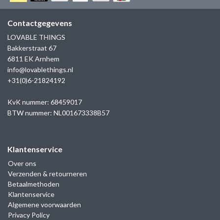
GOLD
SANJOYA
SER INTREPIDA | SS25
CADEAU MAN
BLOG
Contactgegevens
HORLOGE
GNOES
LOVABLE THINGS
CADEAUTJES TOT € 50
Bakkerstraat 67
SALE
YMALA
6811 EK Arnhem
CADEAUTJES TOT € 100
info@lovablethings.nl
REBEL & ROSE
+31(0)6-21824192
CADEAUTJES VANAF € 100
SILK | SALE
KvK nummer: 68459017
BTW nummer: NL001673338B57
JOSH
Klantenservice
KARMA
Over ons
Verzenden & retourneren
CAMPS & CAMPS
Betaalmethoden
Klantenservice
BERNICE
Algemene voorwaarden
Privacy Policy