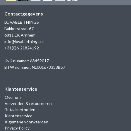
GOLD
SANJOYA
SER INTREPIDA | SS25
CADEAU MAN
BLOG
Contactgegevens
HORLOGE
GNOES
LOVABLE THINGS
CADEAUTJES TOT € 50
Bakkerstraat 67
SALE
YMALA
6811 EK Arnhem
CADEAUTJES TOT € 100
info@lovablethings.nl
REBEL & ROSE
+31(0)6-21824192
CADEAUTJES VANAF € 100
SILK | SALE
KvK nummer: 68459017
BTW nummer: NL001673338B57
JOSH
Klantenservice
KARMA
Over ons
Verzenden & retourneren
CAMPS & CAMPS
Betaalmethoden
Klantenservice
BERNICE
Algemene voorwaarden
Privacy Policy