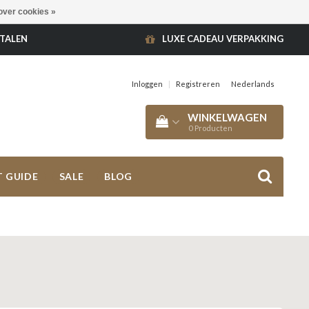
over cookies »
ETALEN
LUXE CADEAU VERPAKKING
Inloggen
|
Registreren
Nederlands
WINKELWAGEN
0
Producten
T GUIDE
SALE
BLOG