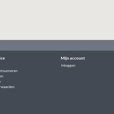
ice
Mijn account
Inloggen
etourneren
en
e
rwaarden