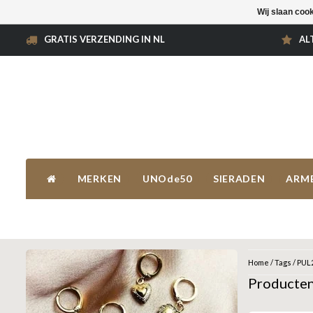
Wij slaan coo
GRATIS VERZENDING IN NL
AL
MERKEN
UNOde50
SIERADEN
ARM
Home
/
Tags
/
PUL
Producte