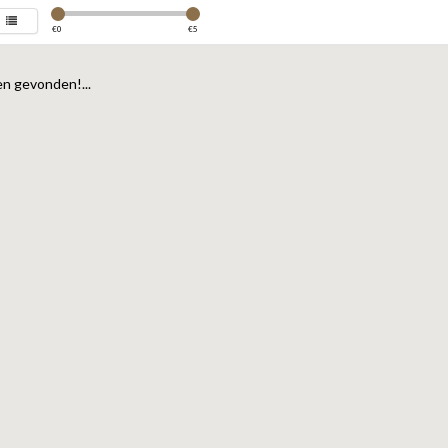
€
0
€
5
n gevonden!...