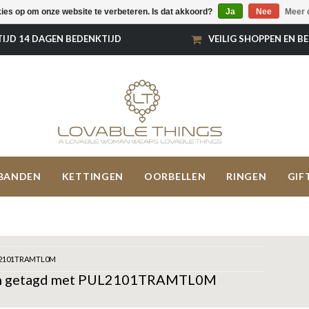
kies op om onze website te verbeteren. Is dat akkoord?
Ja
Nee
Meer 
TIJD 14 DAGEN BEDENKTIJD
VEILIG SHOPPEN EN B
BANDEN
KETTINGEN
OORBELLEN
RINGEN
GIF
2101TRAMTL0M
n getagd met PUL2101TRAMTL0M