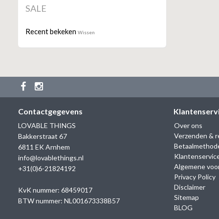
SALE
Recent bekeken
Wissen
Contactgegevens
Klantenserv
LOVABLE THINGS
Over ons
Verzenden & r
Bakkerstraat 67
Betaalmethod
6811 EK Arnhem
Klantenservic
info@lovablethings.nl
Algemene voo
+31(0)6-21824192
Privacy Policy
Disclaimer
KvK nummer: 68459017
Sitemap
BTW nummer: NL001673338B57
BLOG