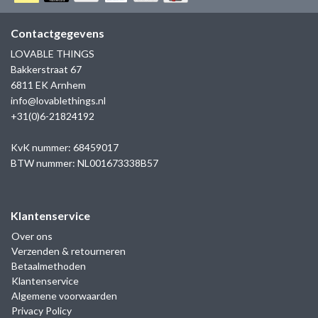
GOLD
SANJOYA
SER INTREPIDA | SS25
CADEAU MAN
BLOG
Contactgegevens
HORLOGE
GNOES
LOVABLE THINGS
CADEAUTJES TOT € 50
Bakkerstraat 67
SALE
YMALA
6811 EK Arnhem
CADEAUTJES TOT € 100
info@lovablethings.nl
REBEL & ROSE
+31(0)6-21824192
CADEAUTJES VANAF € 100
SILK | SALE
KvK nummer: 68459017
BTW nummer: NL001673338B57
JOSH
Klantenservice
KARMA
Over ons
Verzenden & retourneren
CAMPS & CAMPS
Betaalmethoden
Klantenservice
BERNICE
Algemene voorwaarden
Privacy Policy