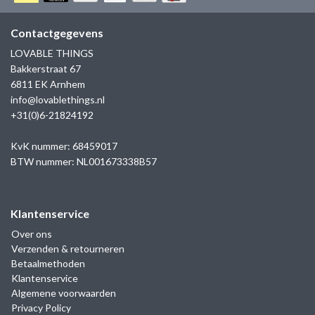
GOLD
SANJOYA
SER INTREPIDA | SS25
CADEAU MAN
BLOG
Contactgegevens
HORLOGE
GNOES
LOVABLE THINGS
CADEAUTJES TOT € 50
Bakkerstraat 67
SALE
YMALA
6811 EK Arnhem
CADEAUTJES TOT € 100
info@lovablethings.nl
REBEL & ROSE
+31(0)6-21824192
CADEAUTJES VANAF € 100
SILK | SALE
KvK nummer: 68459017
BTW nummer: NL001673338B57
JOSH
Klantenservice
KARMA
Over ons
Verzenden & retourneren
CAMPS & CAMPS
Betaalmethoden
Klantenservice
BERNICE
Algemene voorwaarden
Privacy Policy