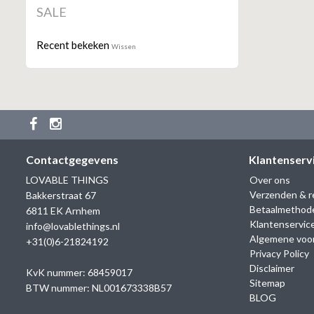
SALE
Recent bekeken
Wissen
Contactgegevens
Klantenserv
LOVABLE THINGS
Over ons
Verzenden & r
Bakkerstraat 67
Betaalmethod
6811 EK Arnhem
Klantenservic
info@lovablethings.nl
Algemene voo
+31(0)6-21824192
Privacy Policy
Disclaimer
KvK nummer: 68459017
Sitemap
BTW nummer: NL001673338B57
BLOG