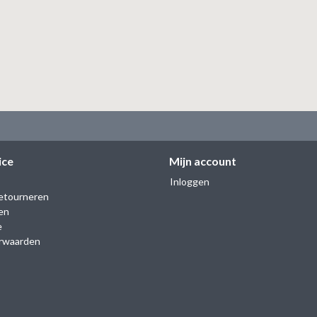
ice
Mijn account
Inloggen
etourneren
en
e
rwaarden