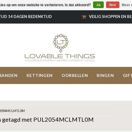
kies op om onze website te verbeteren. Is dat akkoord?
Ja
Nee
Meer 
TIJD 14 DAGEN BEDENKTIJD
VEILIG SHOPPEN EN B
BANDEN
KETTINGEN
OORBELLEN
RINGEN
GIF
2054MCLMTL0M
n getagd met PUL2054MCLMTL0M