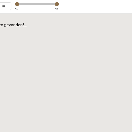
€
0
€
5
n gevonden!...