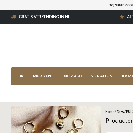
Wij slaan coo
GRATIS VERZENDING IN NL
AL
MERKEN
UNOde50
SIERADEN
ARM
Home
/
Tags
/
PUL
Producte