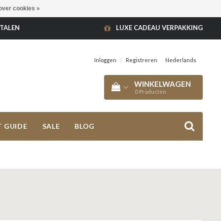
over cookies »
ETALEN
LUXE CADEAU VERPAKKING
Inloggen
|
Registreren
Nederlands
WINKELWAGEN
0
Producten
T GUIDE
SALE
BLOG