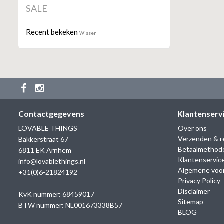
SALE
Recent bekeken
Wissen
Contactgegevens
Klantenserv
LOVABLE THINGS
Over ons
Verzenden & r
Bakkerstraat 67
Betaalmethod
6811 EK Arnhem
Klantenservic
info@lovablethings.nl
Algemene voo
+31(0)6-21824192
Privacy Policy
Disclaimer
KvK nummer: 68459017
Sitemap
BTW nummer: NL001673338B57
BLOG