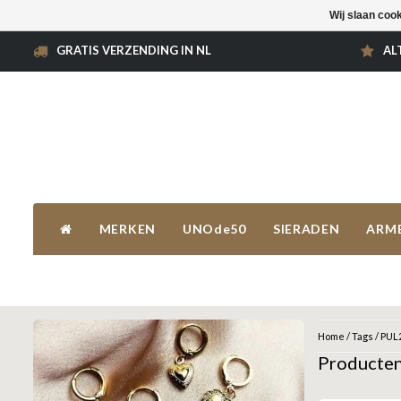
Wij slaan coo
GRATIS VERZENDING IN NL
AL
MERKEN
UNOde50
SIERADEN
ARM
Home
/
Tags
/
PUL
Producte