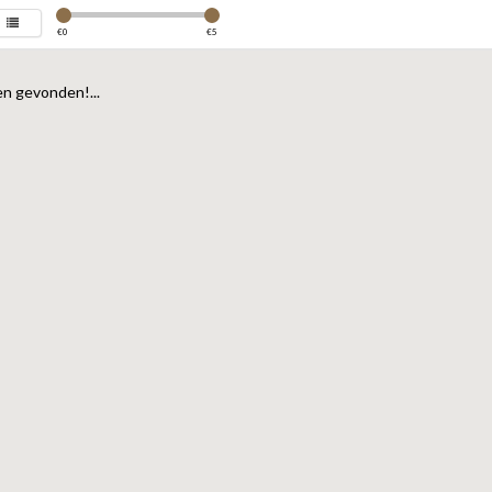
€
0
€
5
n gevonden!...