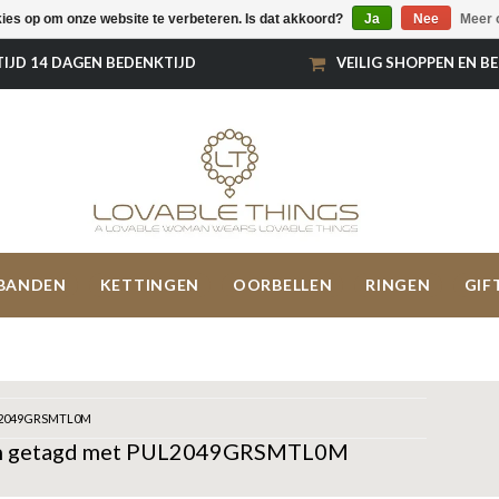
kies op om onze website te verbeteren. Is dat akkoord?
Ja
Nee
Meer 
TIJD 14 DAGEN BEDENKTIJD
VEILIG SHOPPEN EN B
BANDEN
KETTINGEN
OORBELLEN
RINGEN
GIF
2049GRSMTL0M
n getagd met PUL2049GRSMTL0M