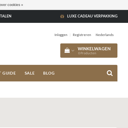
over cookies »
ETALEN
LUXE CADEAU VERPAKKING
Inloggen
|
Registreren
Nederlands
WINKELWAGEN
0
Producten
T GUIDE
SALE
BLOG