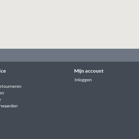
ice
Mijn account
Inloggen
etourneren
en
e
rwaarden