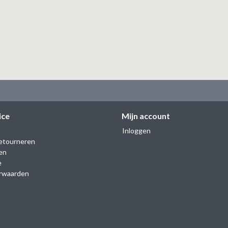
ice
Mijn account
Inloggen
etourneren
en
e
rwaarden