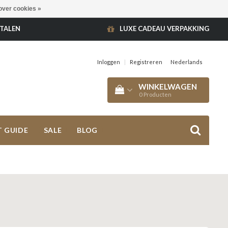
over cookies »
ETALEN
LUXE CADEAU VERPAKKING
Inloggen
|
Registreren
Nederlands
WINKELWAGEN
0
Producten
T GUIDE
SALE
BLOG