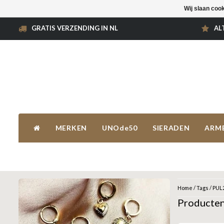
Wij slaan coo
GRATIS VERZENDING IN NL
AL
MERKEN
UNOde50
SIERADEN
ARM
Home
/
Tags
/
PUL
Producte