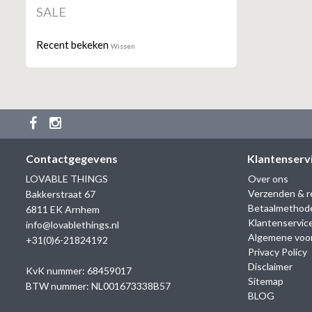
SALE
Recent bekeken
Wissen
Contactgegevens
Klantenserv
LOVABLE THINGS
Over ons
Verzenden & r
Bakkerstraat 67
Betaalmethod
6811 EK Arnhem
Klantenservic
info@lovablethings.nl
Algemene voo
+31(0)6-21824192
Privacy Policy
Disclaimer
KvK nummer: 68459017
Sitemap
BTW nummer: NL001673338B57
BLOG