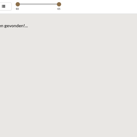
€
0
€
5
n gevonden!...