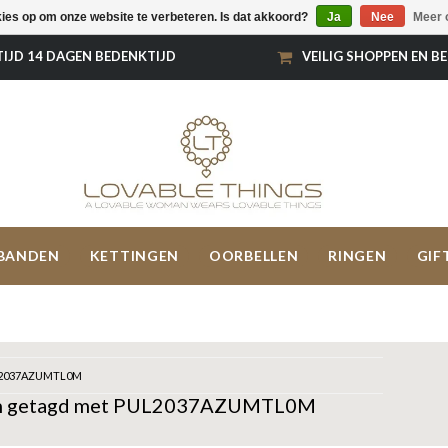
kies op om onze website te verbeteren. Is dat akkoord?
Ja
Nee
Meer 
TIJD 14 DAGEN BEDENKTIJD
VEILIG SHOPPEN EN B
BANDEN
KETTINGEN
OORBELLEN
RINGEN
GIF
2037AZUMTL0M
n getagd met PUL2037AZUMTL0M