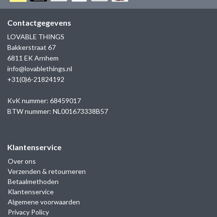
GOLD
SANJOYA
SER INTREPIDA | SS25
CADEAU MAN
BLOG
Contactgegevens
HORLOGE
GNOES
LOVABLE THINGS
CADEAUTJES TOT € 50
Bakkerstraat 67
SALE
YMALA
6811 EK Arnhem
CADEAUTJES TOT € 100
info@lovablethings.nl
REBEL & ROSE
+31(0)6-21824192
CADEAUTJES VANAF € 100
SILK | SALE
KvK nummer: 68459017
BTW nummer: NL001673338B57
JOSH
Klantenservice
KARMA
Over ons
Verzenden & retourneren
CAMPS & CAMPS
Betaalmethoden
Klantenservice
BERNICE
Algemene voorwaarden
Privacy Policy