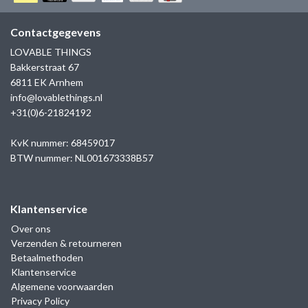
GOLD
SANJOYA
SER INTREPIDA | SS25
CADEAU MAN
BLOG
Contactgegevens
HORLOGE
GNOES
LOVABLE THINGS
CADEAUTJES TOT € 50
Bakkerstraat 67
SALE
YMALA
6811 EK Arnhem
CADEAUTJES TOT € 100
info@lovablethings.nl
REBEL & ROSE
+31(0)6-21824192
CADEAUTJES VANAF € 100
SILK | SALE
KvK nummer: 68459017
BTW nummer: NL001673338B57
JOSH
Klantenservice
KARMA
Over ons
Verzenden & retourneren
CAMPS & CAMPS
Betaalmethoden
Klantenservice
BERNICE
Algemene voorwaarden
Privacy Policy