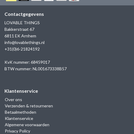
GOLD
SANJOYA
SER INTREPIDA | SS25
CADEAU MAN
BLOG
Contactgegevens
HORLOGE
GNOES
LOVABLE THINGS
CADEAUTJES TOT € 50
Bakkerstraat 67
SALE
YMALA
6811 EK Arnhem
CADEAUTJES TOT € 100
info@lovablethings.nl
REBEL & ROSE
+31(0)6-21824192
CADEAUTJES VANAF € 100
SILK | SALE
KvK nummer: 68459017
BTW nummer: NL001673338B57
JOSH
Klantenservice
KARMA
Over ons
Verzenden & retourneren
CAMPS & CAMPS
Betaalmethoden
Klantenservice
BERNICE
Algemene voorwaarden
Privacy Policy