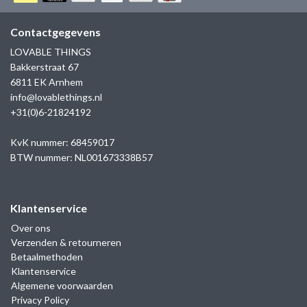
GOLD
SANJOYA
SER INTREPIDA | SS25
CADEAU MAN
BLOG
Contactgegevens
HORLOGE
GNOES
LOVABLE THINGS
CADEAUTJES TOT € 50
Bakkerstraat 67
SALE
YMALA
6811 EK Arnhem
CADEAUTJES TOT € 100
info@lovablethings.nl
REBEL & ROSE
+31(0)6-21824192
CADEAUTJES VANAF € 100
SILK | SALE
KvK nummer: 68459017
BTW nummer: NL001673338B57
JOSH
Klantenservice
KARMA
Over ons
Verzenden & retourneren
CAMPS & CAMPS
Betaalmethoden
Klantenservice
BERNICE
Algemene voorwaarden
Privacy Policy