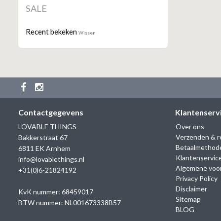
SALE
Recent bekeken
Wissen
Contactgegevens
Klantenserv
LOVABLE THINGS
Over ons
Verzenden & r
Bakkerstraat 67
Betaalmethod
6811 EK Arnhem
Klantenservic
info@lovablethings.nl
Algemene voo
+31(0)6-21824192
Privacy Policy
Disclaimer
KvK nummer: 68459017
Sitemap
BTW nummer: NL001673338B57
BLOG