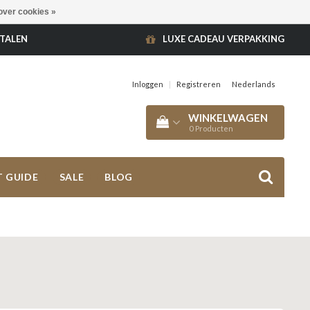
over cookies »
ETALEN
LUXE CADEAU VERPAKKING
Inloggen
|
Registreren
Nederlands
WINKELWAGEN
0
Producten
T GUIDE
SALE
BLOG