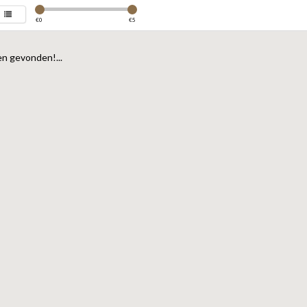
€
0
€
5
n gevonden!...