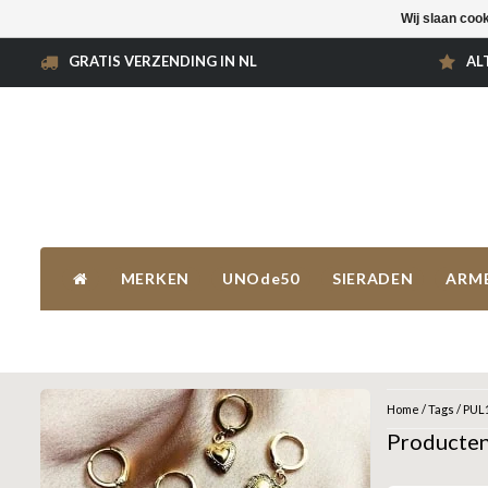
Wij slaan coo
GRATIS VERZENDING IN NL
AL
MERKEN
UNOde50
SIERADEN
ARM
Home
/
Tags
/
PUL
Producte