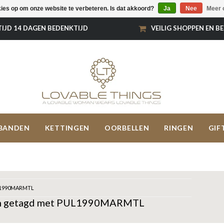
kies op om onze website te verbeteren. Is dat akkoord?
Ja
Nee
Meer 
TIJD 14 DAGEN BEDENKTIJD
VEILIG SHOPPEN EN B
BANDEN
KETTINGEN
OORBELLEN
RINGEN
GIF
1990MARMTL
n getagd met PUL1990MARMTL