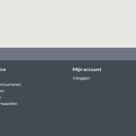
ice
Mijn account
Inloggen
etourneren
en
e
rwaarden