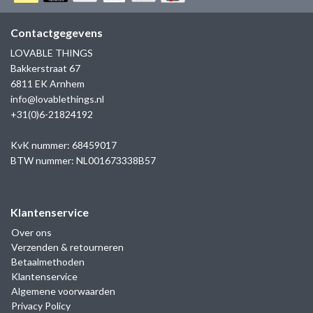
GOLD
SANJOYA
SER INTREPIDA | SS25
CADEAU MAN
BLOG
Contactgegevens
HORLOGE
GNOES
LOVABLE THINGS
CADEAUTJES TOT € 50
Bakkerstraat 67
SALE
YMALA
6811 EK Arnhem
CADEAUTJES TOT € 100
info@lovablethings.nl
REBEL & ROSE
+31(0)6-21824192
CADEAUTJES VANAF € 100
SILK | SALE
KvK nummer: 68459017
BTW nummer: NL001673338B57
JOSH
Klantenservice
KARMA
Over ons
Verzenden & retourneren
CAMPS & CAMPS
Betaalmethoden
Klantenservice
BERNICE
Algemene voorwaarden
Privacy Policy