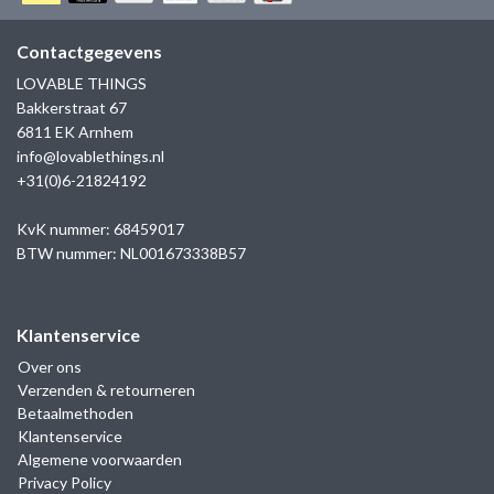
GOLD
SANJOYA
SER INTREPIDA | SS25
CADEAU MAN
BLOG
Contactgegevens
HORLOGE
GNOES
LOVABLE THINGS
CADEAUTJES TOT € 50
Bakkerstraat 67
SALE
YMALA
6811 EK Arnhem
CADEAUTJES TOT € 100
info@lovablethings.nl
REBEL & ROSE
+31(0)6-21824192
CADEAUTJES VANAF € 100
SILK | SALE
KvK nummer: 68459017
BTW nummer: NL001673338B57
JOSH
Klantenservice
KARMA
Over ons
Verzenden & retourneren
CAMPS & CAMPS
Betaalmethoden
Klantenservice
BERNICE
Algemene voorwaarden
Privacy Policy