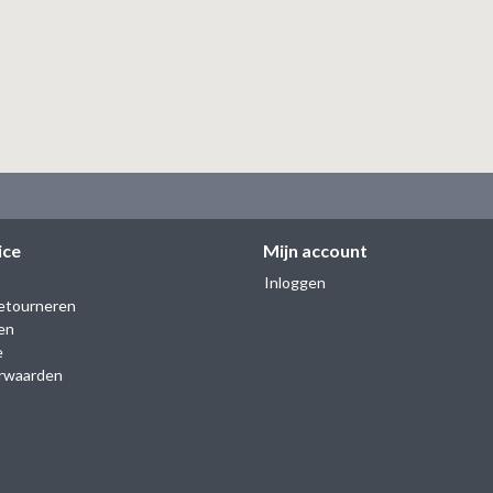
ice
Mijn account
Inloggen
etourneren
en
e
rwaarden