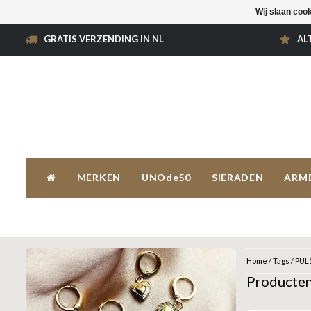
Wij slaan coo
GRATIS VERZENDING IN NL
AL
MERKEN
UNOde50
SIERADEN
ARM
Home
/
Tags
/
PUL
Producte