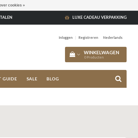
over cookies »
ETALEN
LUXE CADEAU VERPAKKING
Inloggen
|
Registreren
Nederlands
WINKELWAGEN
0
Producten
T GUIDE
SALE
BLOG