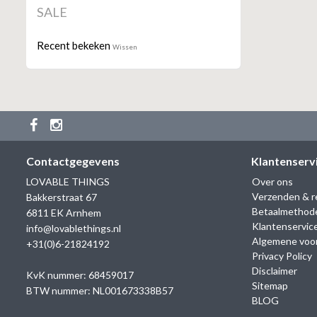
SALE
Recent bekeken
Wissen
Contactgegevens
Klantenserv
LOVABLE THINGS
Over ons
Verzenden & r
Bakkerstraat 67
Betaalmethod
6811 EK Arnhem
Klantenservic
info@lovablethings.nl
Algemene voo
+31(0)6-21824192
Privacy Policy
Disclaimer
KvK nummer: 68459017
Sitemap
BTW nummer: NL001673338B57
BLOG