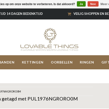
kies op om onze website te verbeteren. Is dat akkoord?
Ja
Nee
Meer 
TIJD 14 DAGEN BEDENKTIJD
VEILIG SHOPPEN EN B
BANDEN
KETTINGEN
OORBELLEN
RINGEN
GIF
1976NGRORO0M
n getagd met PUL1976NGRORO0M