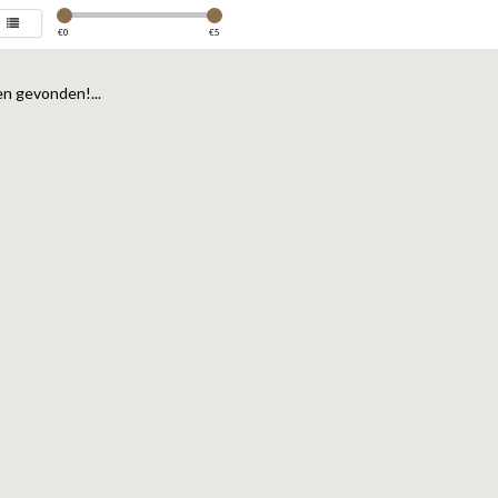
€
0
€
5
n gevonden!...