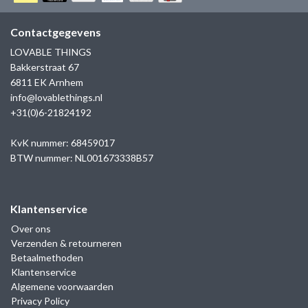
GOLD
SANJOYA
SER INTREPIDA | SS25
CADEAU MAN
BLOG
Contactgegevens
HORLOGE
GNOES
LOVABLE THINGS
CADEAUTJES TOT € 50
Bakkerstraat 67
SALE
YMALA
6811 EK Arnhem
CADEAUTJES TOT € 100
info@lovablethings.nl
REBEL & ROSE
+31(0)6-21824192
CADEAUTJES VANAF € 100
SILK | SALE
KvK nummer: 68459017
BTW nummer: NL001673338B57
JOSH
Klantenservice
KARMA
Over ons
Verzenden & retourneren
CAMPS & CAMPS
Betaalmethoden
Klantenservice
BERNICE
Algemene voorwaarden
Privacy Policy