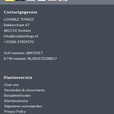
GOLD
SANJOYA
SER INTREPIDA | SS25
CADEAU MAN
BLOG
Contactgegevens
HORLOGE
GNOES
LOVABLE THINGS
CADEAUTJES TOT € 50
Bakkerstraat 67
SALE
YMALA
6811 EK Arnhem
CADEAUTJES TOT € 100
info@lovablethings.nl
REBEL & ROSE
+31(0)6-21824192
CADEAUTJES VANAF € 100
SILK | SALE
KvK nummer: 68459017
BTW nummer: NL001673338B57
JOSH
Klantenservice
KARMA
Over ons
Verzenden & retourneren
CAMPS & CAMPS
Betaalmethoden
Klantenservice
BERNICE
Algemene voorwaarden
Privacy Policy