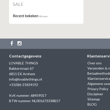
SALE
Recent bekeken
Wissen
Contactgegevens
Klantenserv
LOVABLE THINGS
Over ons
Verzenden & r
Bakkerstraat 67
Betaalmethod
6811 EK Arnhem
Klantenservic
info@lovablethings.nl
Algemene voo
+31(0)6-21824192
Privacy Policy
Disclaimer
KvK nummer: 68459017
Sitemap
BTW nummer: NL001673338B57
BLOG