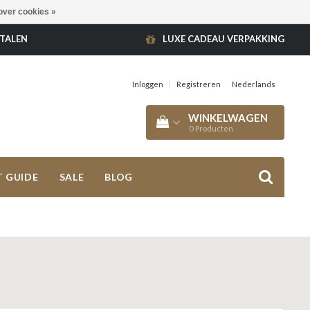
over cookies »
ETALEN
LUXE CADEAU VERPAKKING
Inloggen
|
Registreren
Nederlands
WINKELWAGEN
0
Producten
T GUIDE
SALE
BLOG