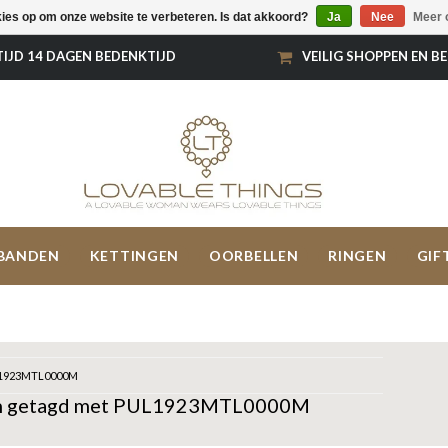
kies op om onze website te verbeteren. Is dat akkoord?
Ja
Nee
Meer 
TIJD 14 DAGEN BEDENKTIJD
VEILIG SHOPPEN EN B
BANDEN
KETTINGEN
OORBELLEN
RINGEN
GIF
1923MTL0000M
n getagd met PUL1923MTL0000M