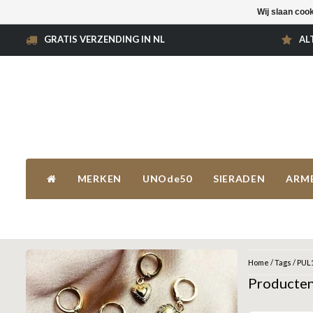
Wij slaan coo
GRATIS VERZENDING IN NL
AL
MERKEN
UNOde50
SIERADEN
ARM
Home
/
Tags
/
PUL
Producte