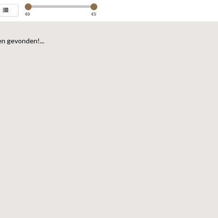
€
0
€
5
n gevonden!...