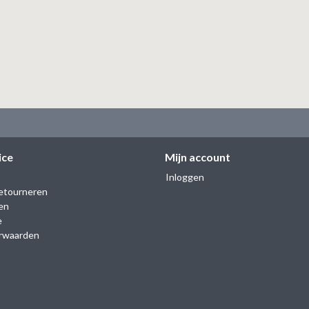
ice
Mijn account
Inloggen
etourneren
en
e
rwaarden