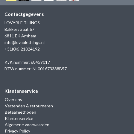
GOLD
SANJOYA
SER INTREPIDA | SS25
CADEAU MAN
BLOG
Contactgegevens
HORLOGE
GNOES
LOVABLE THINGS
CADEAUTJES TOT € 50
Bakkerstraat 67
SALE
YMALA
6811 EK Arnhem
CADEAUTJES TOT € 100
info@lovablethings.nl
REBEL & ROSE
+31(0)6-21824192
CADEAUTJES VANAF € 100
SILK | SALE
KvK nummer: 68459017
BTW nummer: NL001673338B57
JOSH
Klantenservice
KARMA
Over ons
Verzenden & retourneren
CAMPS & CAMPS
Betaalmethoden
Klantenservice
BERNICE
Algemene voorwaarden
Privacy Policy