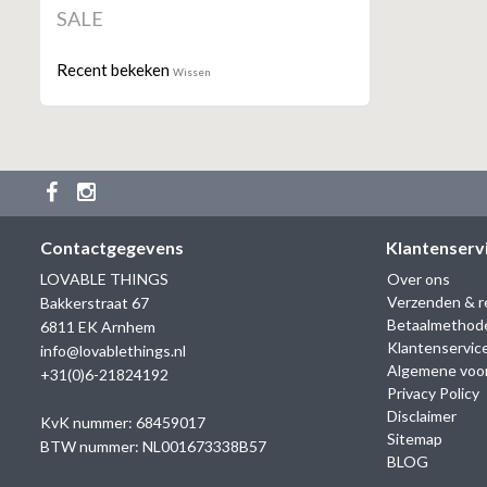
SALE
Recent bekeken
Wissen
Contactgegevens
Klantenserv
LOVABLE THINGS
Over ons
Verzenden & r
Bakkerstraat 67
Betaalmethod
6811 EK Arnhem
Klantenservic
info@lovablethings.nl
Algemene voo
+31(0)6-21824192
Privacy Policy
Disclaimer
KvK nummer: 68459017
Sitemap
BTW nummer: NL001673338B57
BLOG