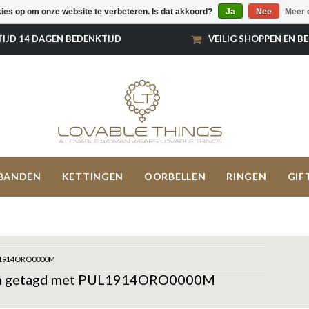
kies op om onze website te verbeteren. Is dat akkoord?
Ja
Nee
Meer 
TIJD 14 DAGEN BEDENKTIJD
VEILIG SHOPPEN EN B
BANDEN
KETTINGEN
OORBELLEN
RINGEN
GIF
1914ORO0000M
n getagd met PUL1914ORO0000M