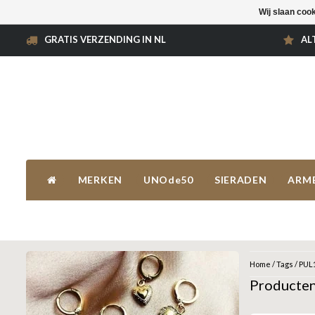
Wij slaan coo
GRATIS VERZENDING IN NL
AL
MERKEN
UNOde50
SIERADEN
ARM
Home
/
Tags
/
PUL
Producte