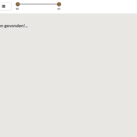
€
0
€
5
n gevonden!...