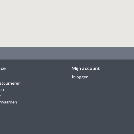
ice
Mijn account
Inloggen
etourneren
en
e
rwaarden