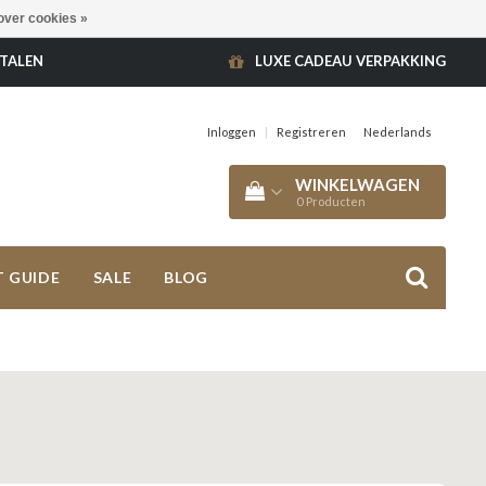
over cookies »
ETALEN
LUXE CADEAU VERPAKKING
Inloggen
|
Registreren
Nederlands
WINKELWAGEN
0
Producten
T GUIDE
SALE
BLOG