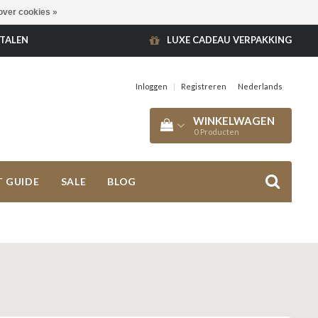
over cookies »
ETALEN
LUXE CADEAU VERPAKKING
Inloggen
|
Registreren
Nederlands
WINKELWAGEN
0
Producten
T GUIDE
SALE
BLOG