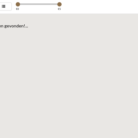
€
0
€
5
n gevonden!...