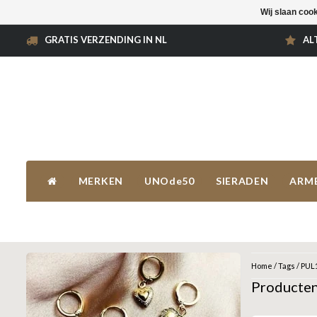
Wij slaan coo
GRATIS VERZENDING IN NL
AL
MERKEN
UNOde50
SIERADEN
ARM
Home
/
Tags
/
PUL
Producte