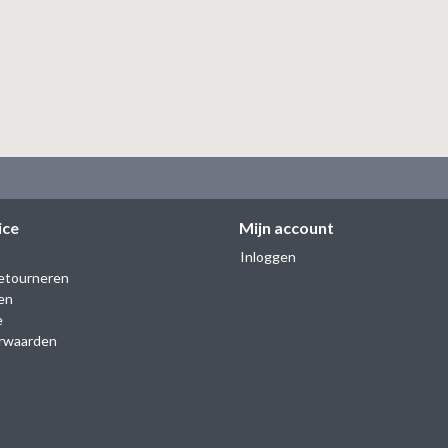
ice
Mijn account
Inloggen
etourneren
en
e
rwaarden