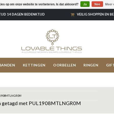
kies op om onze website te verbeteren. Is dat akkoord?
Ja
Nee
Meer 
TIJD 14 DAGEN BEDENKTIJD
VEILIG SHOPPEN EN B
BANDEN
KETTINGEN
OORBELLEN
RINGEN
GIF
1908MTLNGR0M
n getagd met PUL1908MTLNGR0M