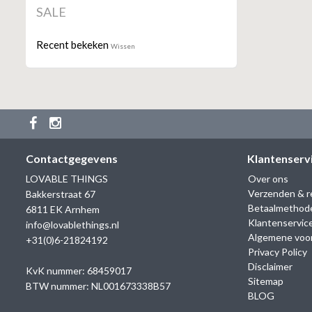
SALE
Recent bekeken
Wissen
Contactgegevens
Klantenserv
LOVABLE THINGS
Over ons
Verzenden & r
Bakkerstraat 67
Betaalmethod
6811 EK Arnhem
Klantenservic
info@lovablethings.nl
Algemene voo
+31(0)6-21824192
Privacy Policy
Disclaimer
KvK nummer: 68459017
Sitemap
BTW nummer: NL001673338B57
BLOG