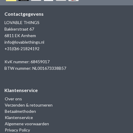
GOLD
SANJOYA
SER INTREPIDA | SS25
CADEAU MAN
BLOG
Contactgegevens
HORLOGE
GNOES
LOVABLE THINGS
CADEAUTJES TOT € 50
Bakkerstraat 67
SALE
YMALA
6811 EK Arnhem
CADEAUTJES TOT € 100
info@lovablethings.nl
REBEL & ROSE
+31(0)6-21824192
CADEAUTJES VANAF € 100
SILK | SALE
KvK nummer: 68459017
BTW nummer: NL001673338B57
JOSH
Klantenservice
KARMA
Over ons
Verzenden & retourneren
CAMPS & CAMPS
Betaalmethoden
Klantenservice
BERNICE
Algemene voorwaarden
Privacy Policy