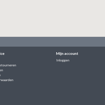
ice
Mijn account
Inloggen
etourneren
en
e
rwaarden