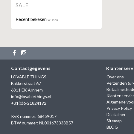
SALE
Recent bekeken
Wissen
Contactgegevens
Klantenserv
LOVABLE THINGS
Over ons
Verzenden & r
Bakkerstraat 67
Betaalmethod
6811 EK Arnhem
Klantenservic
info@lovablethings.nl
Algemene voo
+31(0)6-21824192
Privacy Policy
Disclaimer
KvK nummer: 68459017
Sitemap
BTW nummer: NL001673338B57
BLOG