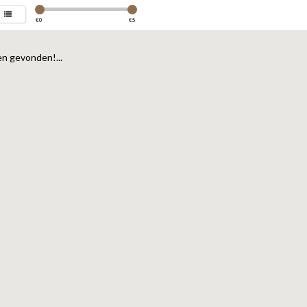
€
0
€
5
n gevonden!...