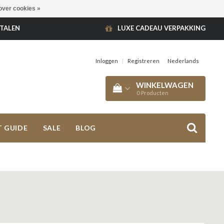
over cookies »
ETALEN
LUXE CADEAU VERPAKKING
Inloggen
|
Registreren
Nederlands
WINKELWAGEN
0
Producten
T GUIDE
SALE
BLOG