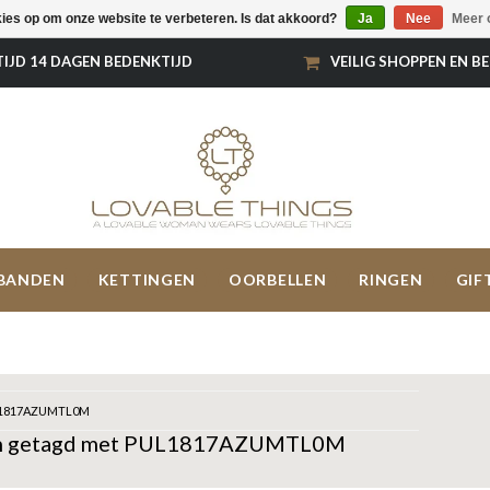
kies op om onze website te verbeteren. Is dat akkoord?
Ja
Nee
Meer 
TIJD 14 DAGEN BEDENKTIJD
VEILIG SHOPPEN EN B
BANDEN
KETTINGEN
OORBELLEN
RINGEN
GIF
1817AZUMTL0M
n getagd met PUL1817AZUMTL0M