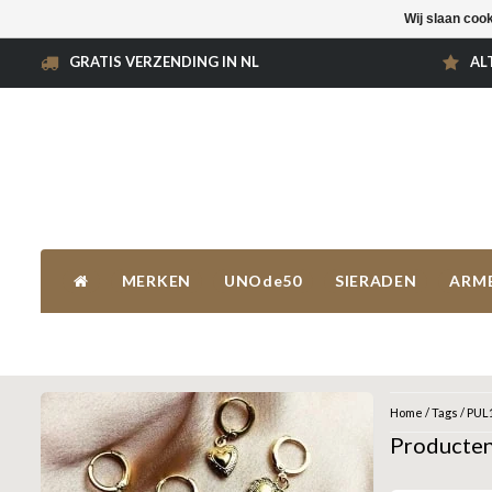
Wij slaan coo
GRATIS VERZENDING IN NL
AL
MERKEN
UNOde50
SIERADEN
ARM
Home
/
Tags
/
PUL
Producte