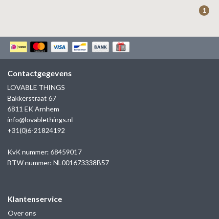
ZAG BIJOUX
1
LILLY
KAPTEN & SON
Contactgegevens
LOVABLE THINGS
Bakkerstraat 67
6811 EK Arnhem
info@lovablethings.nl
+31(0)6-21824192
KvK nummer: 68459017
BTW nummer: NL001673338B57
Klantenservice
Over ons