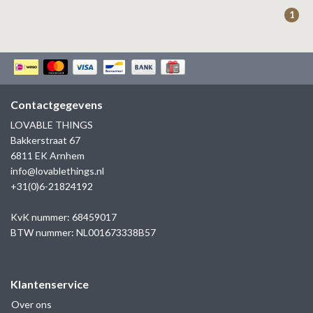
ZAG BIJOUX
1
LILLY
KAPTEN & SON
Contactgegevens
LOVABLE THINGS
Bakkerstraat 67
6811 EK Arnhem
info@lovablethings.nl
+31(0)6-21824192
KvK nummer: 68459017
BTW nummer: NL001673338B57
Klantenservice
Over ons