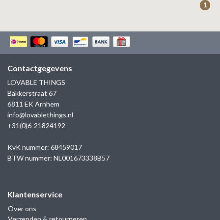
1
Contactgegevens
LOVABLE THINGS
Bakkerstraat 67
6811 EK Arnhem
info@lovablethings.nl
+31(0)6-21824192
KvK nummer: 68459017
BTW nummer: NL001673338B57
Klantenservice
Over ons
Verzenden & retourneren