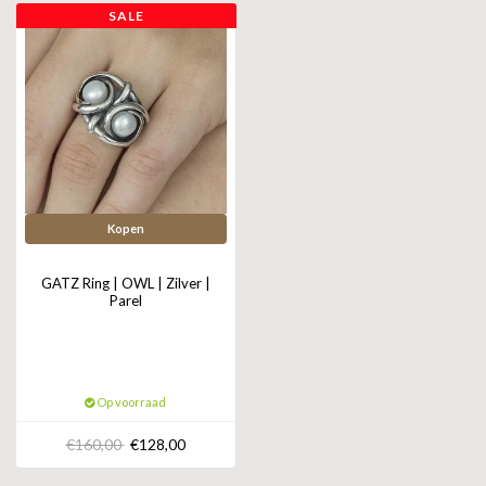
SALE
Kopen
GATZ Ring | OWL | Zilver |
Parel
Op voorraad
€160,00
€128,00