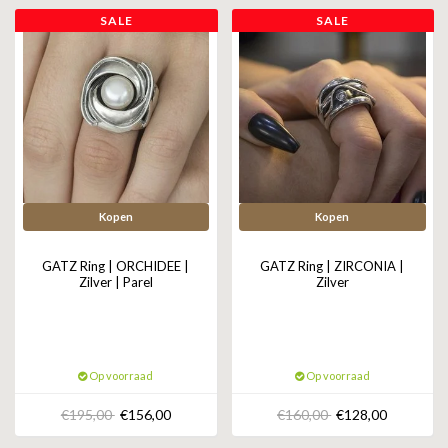
ZAG BIJOUX
SALE
SALE
LILLY
KAPTEN & SON
Kopen
Kopen
GATZ Ring | ORCHIDEE |
GATZ Ring | ZIRCONIA |
Zilver | Parel
Zilver
Op voorraad
Op voorraad
€195,00
€156,00
€160,00
€128,00